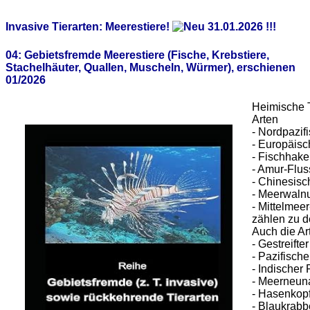
Invasive Tierarten: Meerestiere!
04: Gebietsfremde Meerestiere (Fische, Krebstiere,
Stachelhäuter, Quallen, Muscheln, Würmer), erschienen
01/2026
Heimische T
Arten
- Nordpazif
- Europäis
- Fischhake
- Amur-Flus
- Chinesisc
- Meerwalnu
- Mittelmee
zählen zu d
Auch die Ar
- Gestreifte
- Pazifische
- Indischer 
- Meerneun
- Hasenkopf
- Blaukrabb