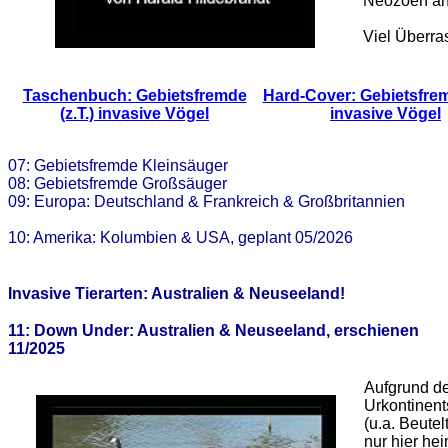
Neozoen an
Viel Überra
Taschenbuch: Gebietsfremde
Hard-Cover: Gebietsfremd
(z.T.) invasive Vögel
invasive Vögel
07: Gebietsfremde Kleinsäuger
08: Gebietsfremde Großsäuger
09: Europa: Deutschland & Frankreich & Großbritannien
10: Amerika: Kolumbien & USA, geplant 05/2026
Invasive Tierarten: Australien & Neuseeland!
11: Down Under: Australien & Neuseeland, erschienen
11/2025
Aufgrund de
Urkontinent
(u.a. Beute
nur hier he