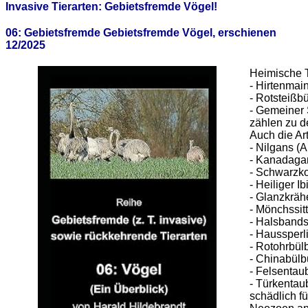
Invasive Tierarten: Gebietsfremde Vögel!
06: Gebietsfremde Gebietsfremde Vögel, erschienen
12/2025
Heimische T
- Hirtenmain
- Rotsteißb
- Gemeiner S
zählen zu d
Auch die Ar
- Nilgans (
- Kanadagan
- Schwarzko
- Heiliger I
- Glanzkräh
- Mönchssit
- Halsbandsi
- Haussperl
- Rotohrbül
- Chinabülb
- Felsentau
- Türkentau
schädlich f