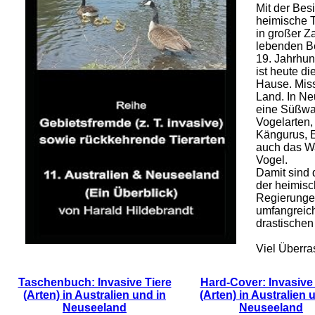
Mit der Bes
heimische T
in großer Z
lebenden Be
19. Jahrhun
ist heute d
Hause. Miss
Land. In Ne
eine Süßwas
Vogelarten,
Kängurus, E
auch das Wa
Vogel.
Damit sind 
der heimisc
Regierungen
umfangreic
drastische
Viel Überra
Taschenbuch: Invasive Tiere
Hard-Cover: Invasive 
(Arten) in Australien und in
(Arten) in Australien 
Neuseeland
Neuseeland