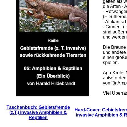
gelten als 
die Arten - 
- Rotwangen
(Eleutheroda
- Afrikanis
- Grüner Le
sind außerh
und werden 
Die Braune 
und andere 
einen große
spielen.
Aga-Kröte, 
außerordent
von für Amp
Viel Überra
Taschenbuch: Gebietsfremde
Hard-Cover: Gebietsfremd
(z.T.) invasive Amphibien &
invasive Amphibien & R
Reptilien